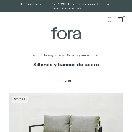
3 o 6 cuotas sin interés - 10%off con transferencia/efectivo -
Envíos a todo el país
0
Inicio
.
Sillones y bancos
.
Sillones y bancos de acero
Sillones y bancos de acero
Filtrar
5
%
OFF