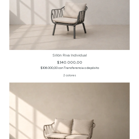
Sillón Riva Individual
$340.000,00
$306.000,00
con
Transferencia o depósito
2 colores