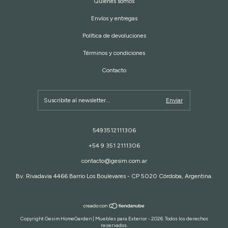
Quienes somos
Envíos y entregas
Política de devoluciones
Términos y condiciones
Contacto
5493512111306
+54 9 351 2111306
contacto@gesim.com.ar
Bv. Rivadavia 4466 Barrio Los Boulevares - CP 5020 Córdoba, Argentina.
Copyright Gesim HomeGarden | Muebles para Exterior - 2026. Todos los derechos
reservados.