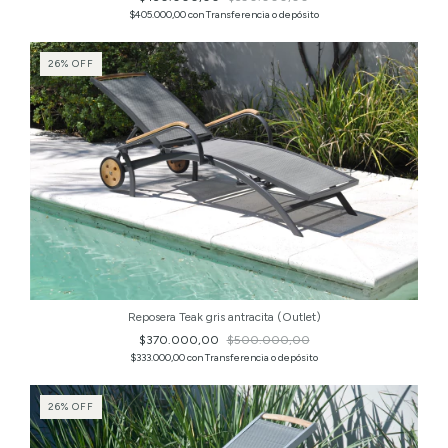
$405.000,00
con
Transferencia o depósito
26
%
OFF
Reposera Teak gris antracita (Outlet)
$370.000,00
$500.000,00
$333.000,00
con
Transferencia o depósito
26
%
OFF