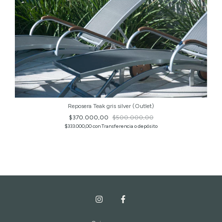
Reposera Teak gris silver (Outlet)
$370.000,00
$500.000,00
$333.000,00
con
Transferencia o depósito