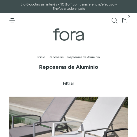
3 o 6 cuotas sin interés - 10%off con transferencia/efectivo -
Envíos a todo el país
0
Inicio
.
Reposeras
.
Reposeras de Aluminio
Reposeras de Aluminio
Filtrar