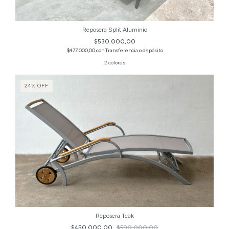
Reposera Split Aluminio
$530.000,00
$477.000,00
con
Transferencia o depósito
2 colores
24
%
OFF
Reposera Teak
$450.000,00
$590.000,00