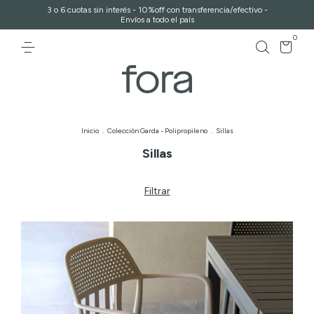
3 o 6 cuotas sin interés - 10%off con transferencia/efectivo -
Envíos a todo el país
0
Inicio
.
Colección Garda - Polipropileno
.
Sillas
Sillas
Filtrar