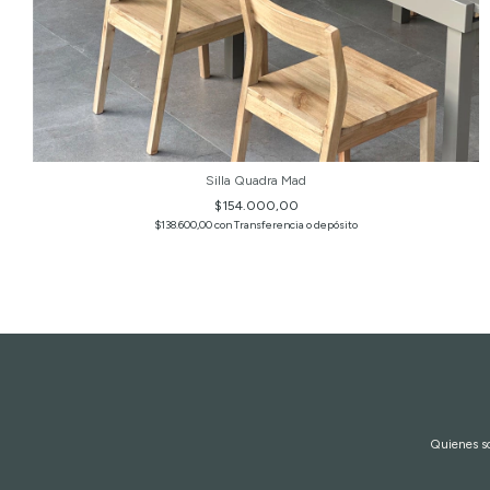
Silla Quadra Mad
$154.000,00
$138.600,00
con
Transferencia o depósito
Quienes 