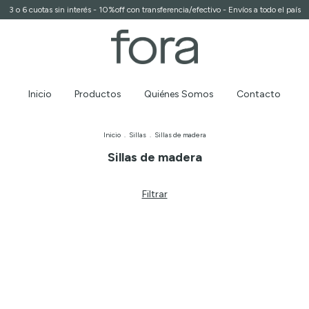
3 o 6 cuotas sin interés - 10%off con transferencia/efectivo - Envíos a todo el país
Inicio
Productos
Quiénes Somos
Contacto
Inicio
.
Sillas
.
Sillas de madera
Sillas de madera
Filtrar