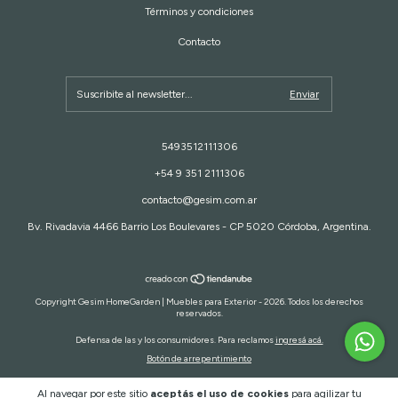
Términos y condiciones
Contacto
5493512111306
+54 9 351 2111306
contacto@gesim.com.ar
Bv. Rivadavia 4466 Barrio Los Boulevares - CP 5020 Córdoba, Argentina.
Copyright Gesim HomeGarden | Muebles para Exterior - 2026. Todos los derechos
reservados.
Defensa de las y los consumidores. Para reclamos
ingresá acá.
Botón de arrepentimiento
Al navegar por este sitio
aceptás el uso de cookies
para agilizar tu