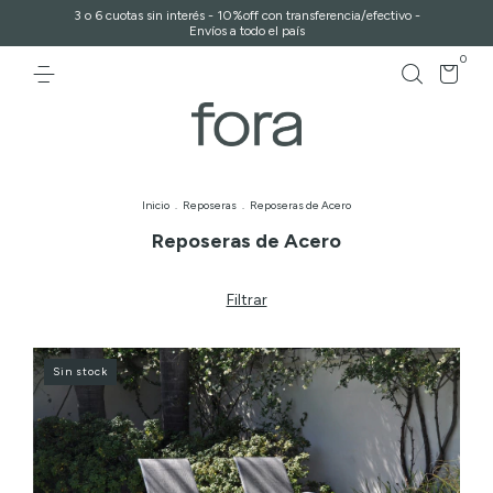
3 o 6 cuotas sin interés - 10%off con transferencia/efectivo -
Envíos a todo el país
0
Inicio
.
Reposeras
.
Reposeras de Acero
Reposeras de Acero
Filtrar
Sin stock