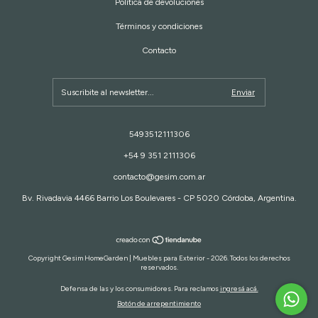
Política de devoluciones
Términos y condiciones
Contacto
5493512111306
+54 9 351 2111306
contacto@gesim.com.ar
Bv. Rivadavia 4466 Barrio Los Boulevares - CP 5020 Córdoba, Argentina.
Copyright Gesim HomeGarden | Muebles para Exterior - 2026. Todos los derechos
reservados.
Defensa de las y los consumidores. Para reclamos
ingresá acá.
Botón de arrepentimiento