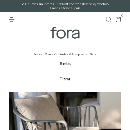
3 o 6 cuotas sin interés - 10%off con transferencia/efectivo -
Envíos a todo el país
0
Inicio
.
Colección Garda - Polipropileno
.
Sets
Sets
Filtrar