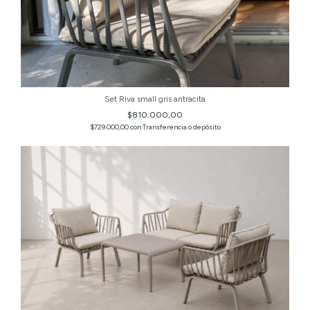
Set Riva small gris antracita
$810.000,00
$729.000,00
con
Transferencia o depósito