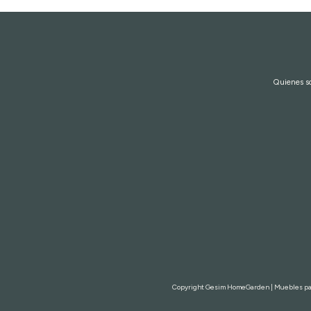
Quienes 
Copyright Gesim HomeGarden | Muebles para