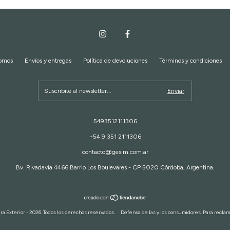
somos
Envíos y entregas
Política de devoluciones
Términos y condiciones
5493512111306
+54 9 351 2111306
contacto@gesim.com.ar
Bv. Rivadavia 4466 Barrio Los Boulevares - CP 5020 Córdoba, Argentina.
 Exterior - 2026. Todos los derechos reservados.
Defensa de las y los consumidores. Para recla