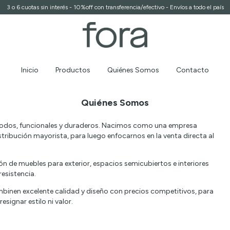
3 o 6 cuotas sin interés - 10%off con transferencia/efectivo - Envíos a todo el país
Inicio
Productos
Quiénes Somos
Contacto
Quiénes Somos
odos, funcionales y duraderos. Nacimos como una empresa
ribución mayorista, para luego enfocarnos en la venta directa al
 de muebles para exterior, espacios semicubiertos e interiores
resistencia.
nen excelente calidad y diseño con precios competitivos, para
signar estilo ni valor.