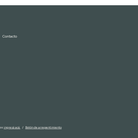
Contacto
mos
ingresá acá.
/
Botón de arrepentimiento