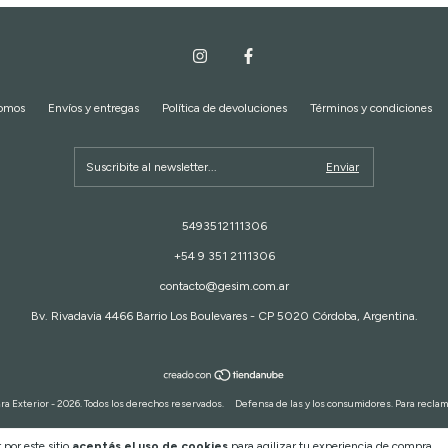
somos
Envíos y entregas
Política de devoluciones
Términos y condiciones
5493512111306
+54 9 351 2111306
contacto@gesim.com.ar
Bv. Rivadavia 4466 Barrio Los Boulevares - CP 5020 Córdoba, Argentina.
 Exterior - 2026. Todos los derechos reservados.
Defensa de las y los consumidores. Para recla
 por este sitio
aceptás el uso de cookies
para agilizar tu experiencia de compra.