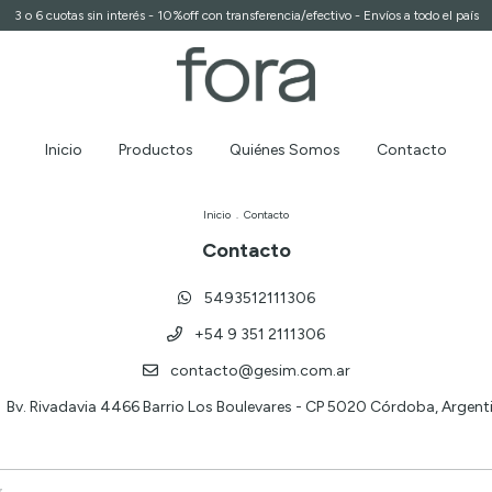
3 o 6 cuotas sin interés - 10%off con transferencia/efectivo - Envíos a todo el país
Inicio
Productos
Quiénes Somos
Contacto
Inicio
.
Contacto
Contacto
5493512111306
+54 9 351 2111306
contacto@gesim.com.ar
Bv. Rivadavia 4466 Barrio Los Boulevares - CP 5020 Córdoba, Argenti