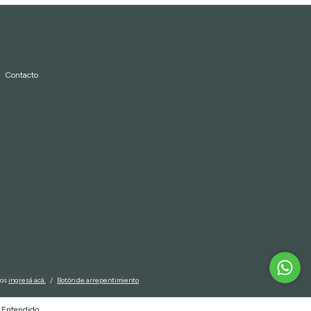
Contacto
mos
ingresá acá.
/
Botón de arrepentimiento
Entendido