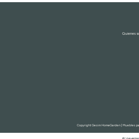
Quienes 
Copyright Gesim HomeGarden | Muebles para
Al navegar