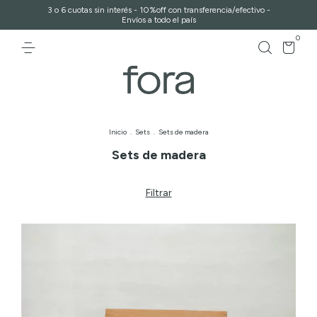
3 o 6 cuotas sin interés - 10%off con transferencia/efectivo -
Envíos a todo el país
0
Inicio
.
Sets
.
Sets de madera
Sets de madera
Filtrar