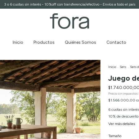
3 o 6 cuotas sin interés - 10%off con transferencia/efectivo - Envíos a todo el país
Inicio
Productos
Quiénes Somos
Contacto
Inicio
.
Sets
.
Sets 
Juego d
$1.740.000,0
Precio sin impuestos
$1.566.000,00
c
6
cuotas sin interé
10% de descuento
Ver más detalles
Tamaño