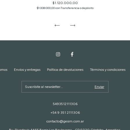
$1.120.000,00
$1.008.000,00
con
Transferencia o depósito
somos
Envíos y entregas
Política de devoluciones
Términos y condiciones
5493512111306
+54 9 351 2111306
contacto@gesim.com.ar
Bv. Rivadavia 4466 Barrio Los Boulevares - CP 5020 Córdoba, Argentina.