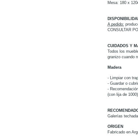
Mesa: 180 x 120
DISPONIBILID
A pedido:
producc
CONSULTAR PO
CUIDADOS Y M
Todos los muebles
granizo cuando n
Madera
- Limpiar con tr
- Guardar o cubr
- Recomendación:
(con lija de 1000)
RECOMENDADO
Galerías techada
ORIGEN
Fabricado en Ar