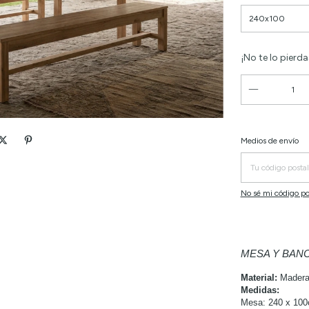
¡No te lo pierdas
Entregas para el C
Medios de envío
No sé mi código po
MESA Y BAN
Material:
Madera 
Medidas:
Mesa: 240 x 100