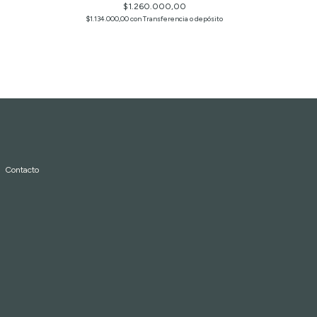
$1.260.000,00
$1.134.000,00
con
Transferencia o depósito
Contacto