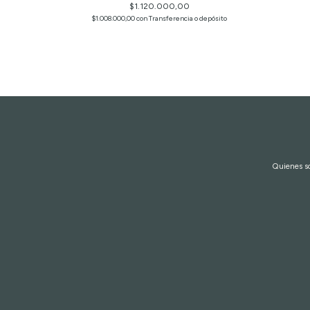
$1.120.000,00
$1.008.000,00
con
Transferencia o depósito
Quienes 