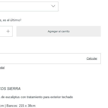
, es el último!
Cambiar CP
P:
Calcular
stal
COS SIERRA
de eucaliptus con tratamiento para exterior techado
cm | Bancos: 215 x 38cm