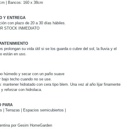
cm | Bancos: 160 x 38cm
AD Y ENTREGA
ión con plazo de 20 a 30 días hábiles.
R STOCK INMEDIATO
ANTENIMIENTO
 prolongan su vida útil si se los guarda o cubre del sol, la lluvia y el
o están en uso.
apo húmedo y secar con un paño suave
ir bajo techo cuando no se use.
 mantener hidratado con cera tipo blem. Una vez al año lijar finamente
 y reforzar con hidrolaca.
 PARA
s | Terrazas | Espacios semicubiertos |
gentina por Gesim HomeGarden