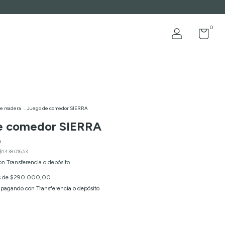
0
de madera
.
Juego de comedor SIERRA
e comedor SIERRA
0
$1.438.016,53
on
Transferencia o depósito
s de
$290.000,00
pagando con Transferencia o depósito