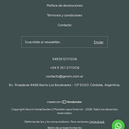
Política de devoluciones
Términos y condiciones
Contacto
5493512111306
+54 9 351 2111306
contacto@gesim.com.ar
Bv. Rivadavia 4466 Barrio Los Boulevares - CP 5020 Córdoba, Argentina.
Copyright Gesim HomeGarden | Muebles para Exterior - 2026. Todos los derechos
reservados.
Defensa de las y los consumidores. Para reclamos
ingresá acá.
Botón de arrepentimiento