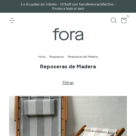
3 o 6 cuotas sin interés - 10%off con transferencia/efectivo -
Envíos a todo el país
0
Inicio
.
Reposeras
.
Reposeras de Madera
Reposeras de Madera
Filtrar