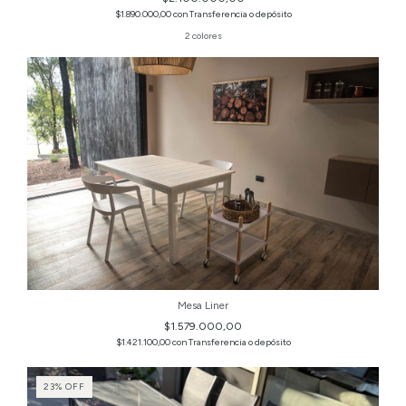
$1.890.000,00
con
Transferencia o depósito
2 colores
Mesa Liner
$1.579.000,00
$1.421.100,00
con
Transferencia o depósito
23
%
OFF