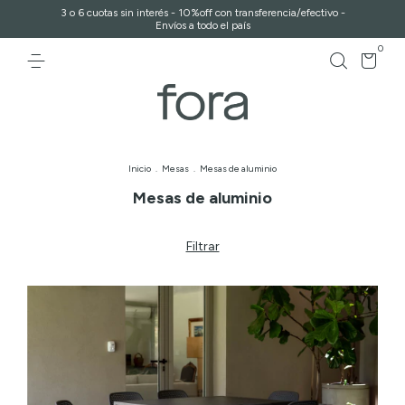
3 o 6 cuotas sin interés - 10%off con transferencia/efectivo -
Envíos a todo el país
0
Inicio
.
Mesas
.
Mesas de aluminio
Mesas de aluminio
Filtrar