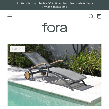
3 o 6 cuotas sin interés - 10%off con transferencia/efectivo -
Envíos a todo el país
0
26
%
OFF