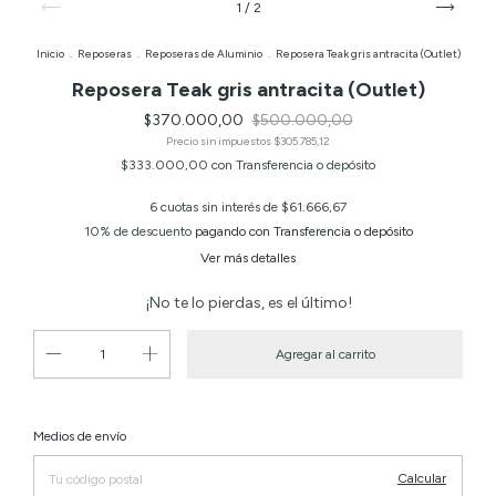
1
/
2
Inicio
.
Reposeras
.
Reposeras de Aluminio
.
Reposera Teak gris antracita (Outlet)
Reposera Teak gris antracita (Outlet)
$370.000,00
$500.000,00
Precio sin impuestos
$305.785,12
$333.000,00
con
Transferencia o depósito
6
cuotas sin interés de
$61.666,67
10% de descuento
pagando con Transferencia o depósito
Ver más detalles
¡No te lo pierdas, es el último!
Cambiar CP
Entregas para el CP:
Medios de envío
Calcular