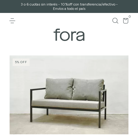
3 o 6 cuotas sin interés - 10%off con transferencia/efectivo -
Envíos a todo el país
0
5
%
OFF