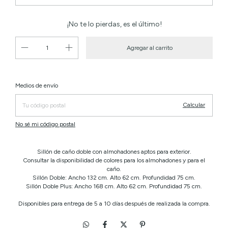
¡No te lo pierdas, es el último!
Cambiar CP
Entregas para el CP:
Medios de envío
Calcular
No sé mi código postal
Sillón de caño doble con almohadones aptos para exterior.
Consultar la disponibilidad de colores para los almohadones y para el
caño.
Sillón Doble: Ancho 132 cm. Alto 62 cm. Profundidad 75 cm.
Sillón Doble Plus: Ancho 168 cm. Alto 62 cm. Profundidad 75 cm.
Disponibles para entrega de 5 a 10 días después de realizada la compra.