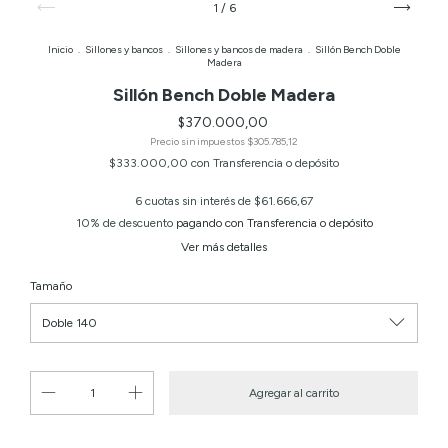
1
/
6
Inicio
.
Sillones y bancos
.
Sillones y bancos de madera
.
Sillón Bench Doble
Madera
Sillón Bench Doble Madera
$370.000,00
Precio sin impuestos
$305.785,12
$333.000,00
con
Transferencia o depósito
6
cuotas sin interés de
$61.666,67
10% de descuento
pagando con Transferencia o depósito
Ver más detalles
Tamaño