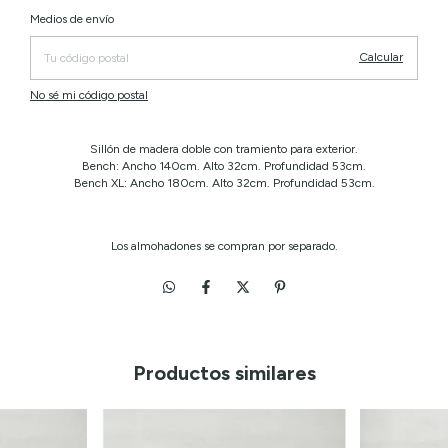
Cambiar CP
Entregas para el CP:
Medios de envío
Calcular
No sé mi código postal
Sillón de madera doble con tramiento para exterior.
Bench: Ancho 140cm. Alto 32cm. Profundidad 53cm.
Bench XL: Ancho 180cm. Alto 32cm. Profundidad 53cm.
Los almohadones se compran por separado.
Productos similares