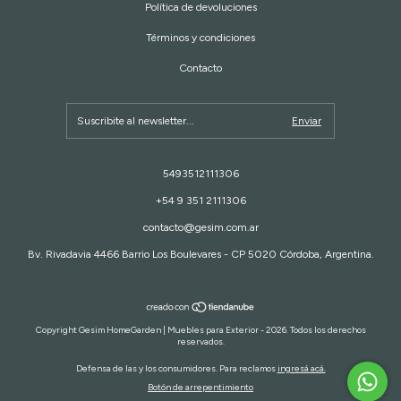
Política de devoluciones
Términos y condiciones
Contacto
5493512111306
+54 9 351 2111306
contacto@gesim.com.ar
Bv. Rivadavia 4466 Barrio Los Boulevares - CP 5020 Córdoba, Argentina.
Copyright Gesim HomeGarden | Muebles para Exterior - 2026. Todos los derechos
reservados.
Defensa de las y los consumidores. Para reclamos
ingresá acá.
Botón de arrepentimiento