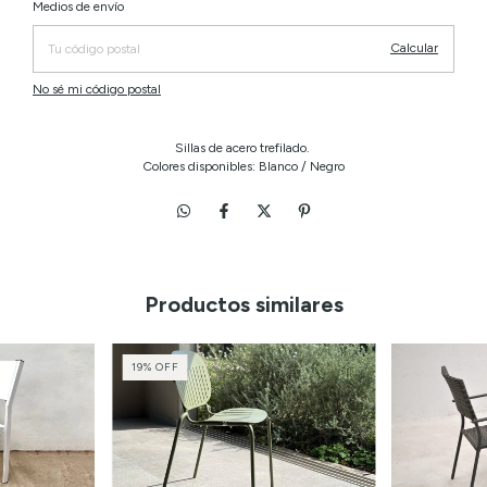
Cambiar CP
Entregas para el CP:
Medios de envío
Calcular
No sé mi código postal
Sillas de acero trefilado.
Colores disponibles: Blanco / Negro
Productos similares
19
%
OFF