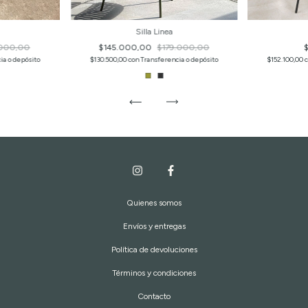
Silla Linea
.000,00
$145.000,00
$179.000,00
ia o depósito
$130.500,00
con
Transferencia o depósito
$152.100,00
Quienes somos
Envíos y entregas
Política de devoluciones
Términos y condiciones
Contacto