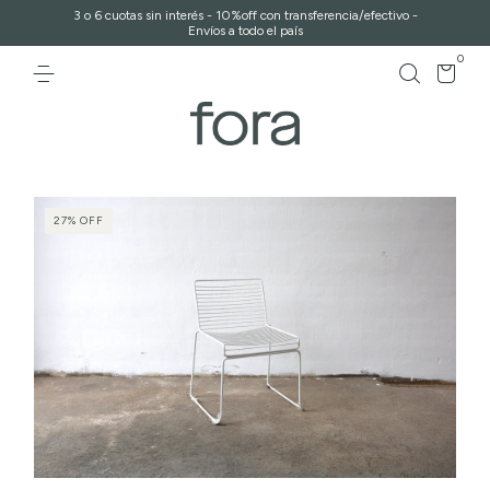
3 o 6 cuotas sin interés - 10%off con transferencia/efectivo -
Envíos a todo el país
0
27
%
OFF